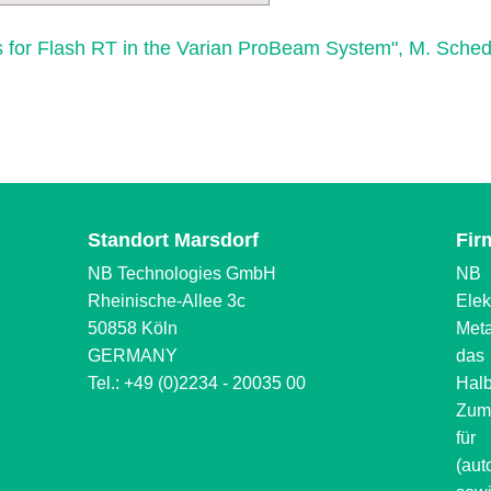
 for Flash RT in the Varian ProBeam System", M. Schedl
Standort Marsdorf
Fir
NB Technologies GmbH
NB 
Rheinische-Allee 3c
Ele
50858 Köln
Meta
GERMANY
das 
Tel.: +49 (0)2234 - 20035 00
Hal
Zum 
für
(aut